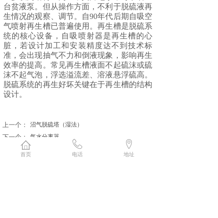
台贫液泵。但从操作方面，不利于脱硫液再
生情况的观察、调节。自90年代后期自吸空
气喷射再生槽已普遍使用。再生槽是脱硫系
统的核心设备，自吸喷射器是再生槽的心
脏，若设计加工和安装精度达不到技术标
准，会出现抽气不力和倒液现象，影响再生
效率的提高。常见再生槽液面不起硫沫或硫
沫不起气泡，浮选溢流差、溶液悬浮硫高。
脱硫系统的再生好坏关键在于再生槽的结构
设计。
上一个：
沼气脱硫塔（湿法）
下一个：
气水分离器
首页
电话
地址
185-0641-2789
在线留言
联系人：王经理
地 址：济南市长清区创新谷孵化器
邮 箱：18506412789@163.com