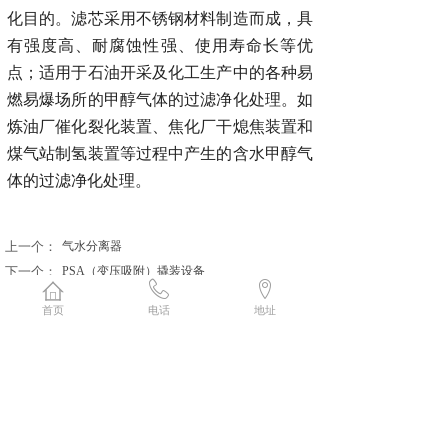
化目的。滤芯采用不锈钢材料制造而成，具
有强度高、耐腐蚀性强、使用寿命长等优
点；适用于石油开采及化工生产中的各种易
燃易爆场所的甲醇气体的过滤净化处理。如
炼油厂催化裂化装置、焦化厂干熄焦装置和
煤气站制氢装置等过程中产生的含水甲醇气
体的过滤净化处理。
上一个：
气水分离器
下一个：
PSA（变压吸附）撬装设备
首页
电话
地址
185-0641-2789
在线留言
联系人：王经理
地 址：济南市长清区创新谷孵化器
邮 箱：18506412789@163.com